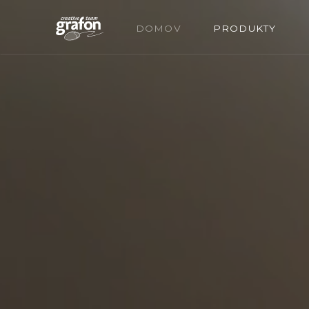
Skočiť
DOMOV
PRODUKTY
na
hlavný
obsah