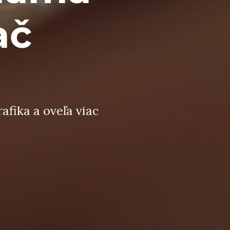
ač
afika a oveľa viac