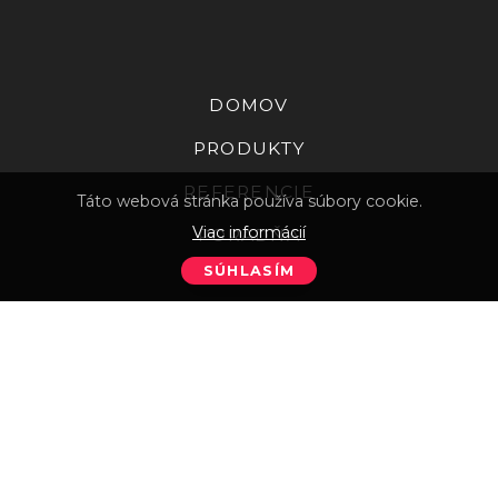
DOMOV
Footer
PRODUKTY
REFERENCIE
Táto webová stránka používa súbory cookie.
Viac informácií
PORADŇA
SÚHLASÍM
KONTAKT
Withdraw consent
KONTAKT:
+421/44/552 61 53